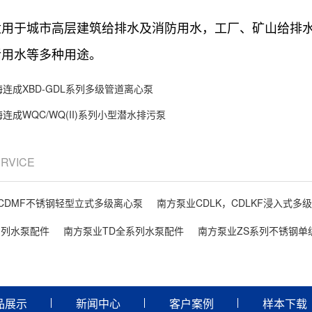
适用于城市高层建筑给排水及消防用水，工厂、矿山给排
活用水等多种用途。
海连成XBD-GDL系列多级管道离心泵
连成WQC/WQ(II)系列小型潜水排污泵
ERVICE
CDMF不锈钢轻型立式多级离心泵
南方泵业CDLK，CDLKF浸入式多
系列水泵配件
南方泵业TD全系列水泵配件
南方泵业ZS系列不锈钢单
品展示
新闻中心
客户案例
样本下载