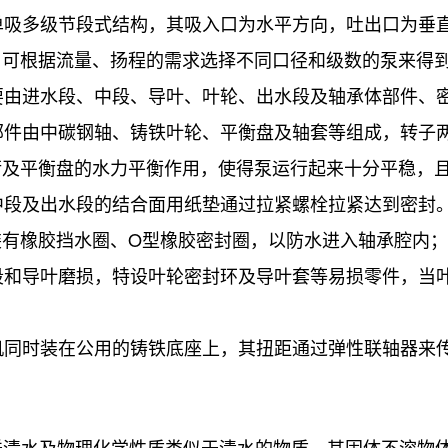
为单吸多级节段式结构，其吸入口为水平方向，吐出口为垂直向上
户可根据流量、扬程的需求选择不同口径和级数的泵来得
主要由进水段、中段、导叶、叶轮、出水段及轴承体部件、
子部件由中碳钢轴、铸铁叶轮、平衡盘及轴套等组成，转
衡及平衡盘的水力平衡作用，使得泵运行起来十分平稳，
、中段及出水段的结合面用纸垫通过拉紧螺栓拉紧达到密
装有橡胶挡水圈、O型橡胶密封圈，以防水进入轴承腔内；
中段和导叶磨损，特设叶轮密封环及导叶套等易损零件，
动机同时装在公用的铸铁底座上，其扭距通过弹性联轴器来