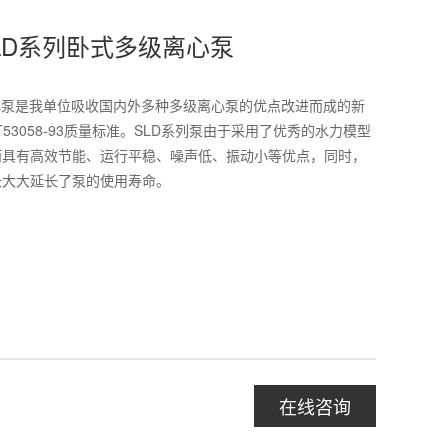
LD系列卧式多级离心泵
心泵是我单位吸收国内外多种多级离心泵的优点改进而成的新
T53058-93质量标准。SLD系列泵由于采用了优秀的水力模型
而具有高效节能、运行平稳、噪声低、振动小等优点，同时，
长大大延长了泵的使用寿命。
在线咨询