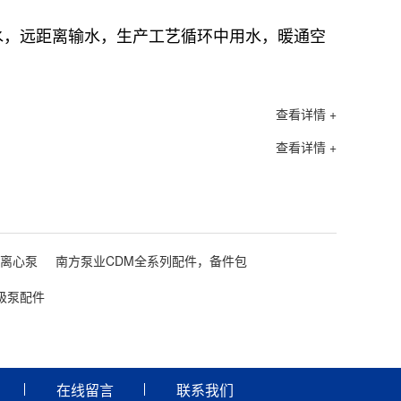
100S
水，远距离输水，生产工艺循环中用水，暖通空
100S
100S
100S
查看详情 +
100S
查看详情 +
100S
100S
100S
100S
级离心泵
南方泵业CDM全系列配件，备件包
100S
100S
级泵配件
100S
100S
100S
在线留言
联系我们
100S