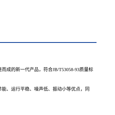
型号(
65SL
新一代产品，符合JB/T53058-93质量标
65SL
65SL
节能、运行平稳、噪声低、振动小等优点，同
65SL
65SL
65SL
65SL