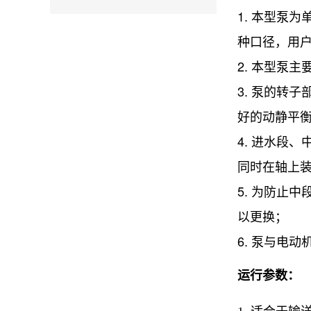
1. 本型泵
种口径，用
2. 本型泵
3. 泵的转
好的动静平
4. 进水段
同时在轴上
5. 为防止
以更换；
6. 泵与电
运行参数：