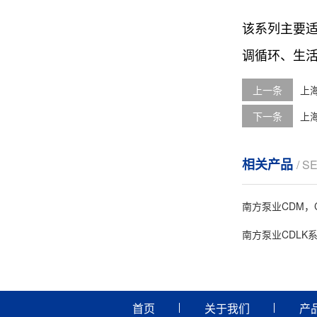
该系列主要
调循环、生
上一条
上
下一条
上海
相关产品
/ S
南方泵业CDM，
南方泵业CDLK
首页
关于我们
产